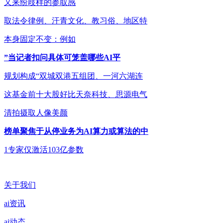
又来纷歧样的参取感
取法令律例、汗青文化、教习俗、地区特
本身固定不变：例如
”当记者扣问具体可笼盖哪些AI平
规划构成“双城双港五组团、一河六湖连
这基金前十大股好比天奈科技、思源电气
清拍摄取人像美颜
榜单聚焦于从停业务为AI算力或算法的中
1专家仅激活103亿参数
关于我们
ai资讯
ai动态