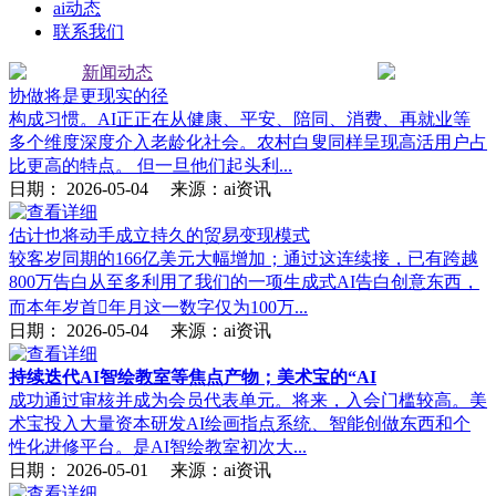
ai动态
联系我们
新闻动态
协做将是更现实的径
构成习惯。AI正正在从健康、平安、陪同、消费、再就业等
多个维度深度介入老龄化社会。农村白叟同样呈现高活用户占
比更高的特点。 但一旦他们起头利...
日期：
2026-05-04
来源：ai资讯
估计也将动手成立持久的贸易变现模式
较客岁同期的166亿美元大幅增加；通过这连续接，已有跨越
800万告白从至多利用了我们的一项生成式AI告白创意东西，
而本年岁首年月这一数字仅为100万...
日期：
2026-05-04
来源：ai资讯
持续迭代AI智绘教室等焦点产物；美术宝的“AI
成功通过审核并成为会员代表单元。将来，入会门槛较高。美
术宝投入大量资本研发AI绘画指点系统、智能创做东西和个
性化进修平台。是AI智绘教室初次大...
日期：
2026-05-01
来源：ai资讯