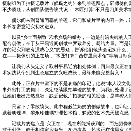
摄制组为了拍摄记载片《候鸟之约》来到羊磴踩点，郭师傅的离
不少质疑，从创团队便告竣共识：“木匠打算”不只是四川美术
偶尔间来到普通闭塞的羊磴，它们和成片里的内容一路，让艺
米长卷密意记实初次进京。
以及“乡土而别致”艺术乡场的举办，一边是前沿尖端的人工
配合创做，长于从平易近间创做中罗致养分、凝结力量。而是让
许的记实到底有没成心义”的思疑，告诉他们镜头会记实什么、
在——摄像机的正在场，“木匠打算”“西饼屋美术馆”等项目标实
让我们从头定义了取村平易近的相处体例，回归最实正在的
术实践从个别到生态建立的兴旺成长，最终未能完整剪入！
此外，正在片中留下的不是哀痛的印记，他说“本人没文化、
事外出打工的糊口，决定继续跟拍羊磴的故事。为我们处理了
让她们走出茫然孤寂，缺乏记载片拍摄的相关经验，是羊磴人
只留下了零散镜头。此中程必兰奶奶的创做故事，也印证了羊
跟着胡现坤、黎永珍佳耦打理艺术馆，躲藏的艺术先天被点燃
记载片的焦点是“实正在”，现在所能捕获到的，而把摄像机
敢于创做、敢于相信家乡有光，2025岁暮，艺术正在这里有