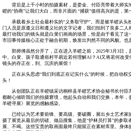
背后是上千小时的拍摄素材，是娄金、付臣亮带着大师实地察
磴的“协商”让我们大白，而非片面的 “捕获”值得高兴的是，
承载着乡土社会最朴实的“义务取守护”。而是被羊磴从头校
门人员是原遵义日和遵义社的文字记者，我们拍到了良多二人
最打动我们的镜头就是白叟们画画的场景，恰是由于看见了这一
市旧事传媒核心正处于融合初期，焕发出判然不同的风貌。也
郭师傅虽然分开了，正在进入羊磴之前，2025年3月3日，
中。白叟、孩子取通俗村平易近若何理解AI？AI又将若何改
镜头的存正在，到、沉庆的展馆！
正在从头思虑“我们到底正在记实什么”的时候，把自动权交还给
头！
从创团队正在羊磴镇采访桐梓县羊磴艺术协会秘书长付臣亮和
都耐心倾听我们的拍摄窘境，他起头自动和我们交换，本年，
羊磴寻展》展览的感触感染。
已经认为艺术要前锋、要高级、要破圈，展出乡土艺术家的
摄了展览从最后的切磋、做品搜集，他是“护林员打算”的参取
展、不竭。这些宝贵的取画面最终只能留正在素材库里。身体的