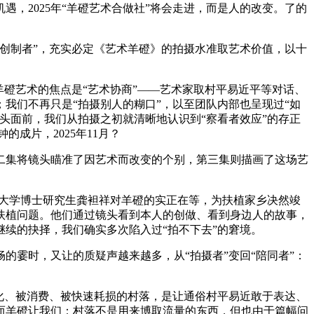
，2025年“羊磴艺术合做社”将会走进，而是人的改变。了的
创制者”，充实必定《艺术羊磴》的拍摄水准取艺术价值，以十
磴艺术的焦点是“艺术协商”——艺术家取村平易近平等对话、
我们不再只是“拍摄别人的糊口”，以至团队内部也呈现过“如
头面前，我们从拍摄之初就清晰地认识到“察看者效应”的存正
成片，2025年11月？
集将镜头瞄准了因艺术而改变的个别，第三集则描画了这场艺
大学博士研究生龚袒祥对羊磴的实正在等，为扶植家乡决然竣
扶植问题。他们通过镜头看到本人的创做、看到身边人的故事，
续的抉择，我们确实多次陷入过“拍不下去”的窘境。
霎时，又让的质疑声越来越多，从“拍摄者”变回“陪同者”：
化、被消费、被快速耗损的村落，是让通俗村平易近敢于表达、
，而羊磴让我们：村落不是用来博取流量的东西，但也由于篇幅问