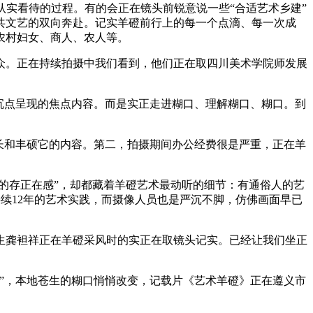
实看待的过程。有的会正在镜头前锐意说一些“合适艺术乡建”
共文艺的双向奔赴。记实羊磴前行上的每一个点滴、每一次成
农村妇女、商人、农人等。
。正在持续拍摄中我们看到，他们正在取四川美术学院师发展
沉点呈现的焦点内容。而是实正走进糊口、理解糊口、糊口。到
长和丰硕它的内容。第二，拍摄期间办公经费很是严重，正在羊
的存正在感”，却都藏着羊磴艺术最动听的细节：有通俗人的艺
持续12年的艺术实践，而摄像人员也是严沉不脚，仿佛画面早已
龚袒祥正在羊磴采风时的实正在取镜头记实。已经让我们坐正
”，本地苍生的糊口悄悄改变，记载片《艺术羊磴》正在遵义市