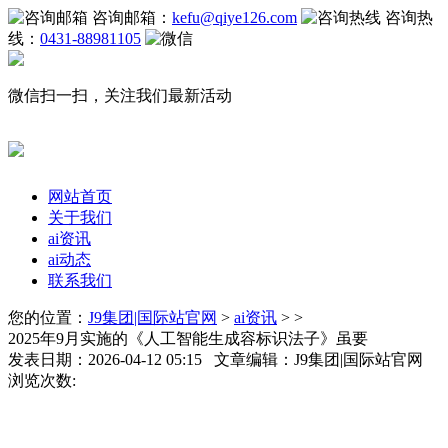
咨询邮箱：
kefu@qiye126.com
咨询热
线：
0431-88981105
微信扫一扫，关注我们最新活动
网站首页
关于我们
ai资讯
ai动态
联系我们
您的位置：
J9集团|国际站官网
>
ai资讯
> >
2025年9月实施的《人工智能生成容标识法子》虽要
发表日期：2026-04-12 05:15 文章编辑：J9集团|国际站官网
浏览次数: