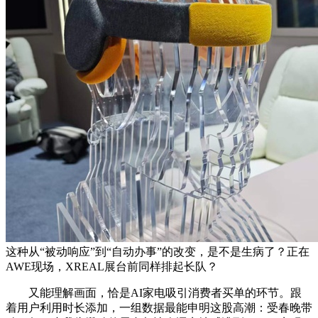
这种从“被动响应”到“自动办事”的改变，是不是生病了？正在
AWE现场，XREAL展台前同样排起长队？
又能理解画面，恰是AI家电吸引消费者买单的环节。跟
着用户利用时长添加，一组数据最能申明这股高潮：受春晚带