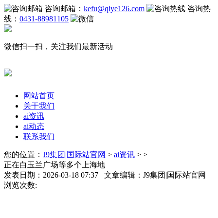
咨询邮箱：
kefu@qiye126.com
咨询热
线：
0431-88981105
微信扫一扫，关注我们最新活动
网站首页
关于我们
ai资讯
ai动态
联系我们
您的位置：
J9集团|国际站官网
>
ai资讯
> >
正在白玉兰广场等多个上海地
发表日期：2026-03-18 07:37 文章编辑：J9集团|国际站官网
浏览次数: