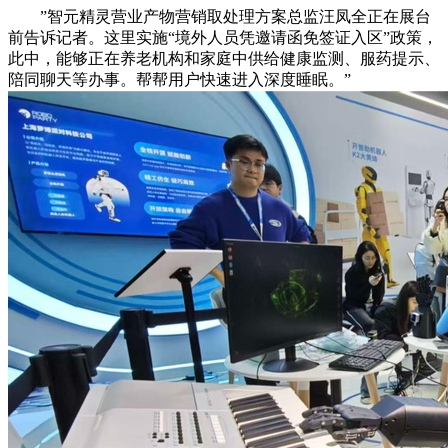
”智元精灵营业产物营销取处理方案总监汪凤全正在展台
前告诉记者。这里实施“境外人员凭邀请函免签证入区”政策，
此中，能够正在养老机构和家庭中供给健康监测、服药提示、
陪同聊天等办事。帮帮用户快速进入深度睡眠。”