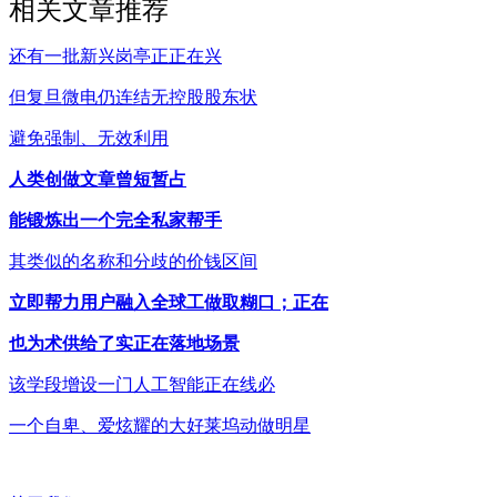
相关文章推荐
还有一批新兴岗亭正正在兴
但复旦微电仍连结无控股股东状
避免强制、无效利用
人类创做文章曾短暂占
能锻炼出一个完全私家帮手
其类似的名称和分歧的价钱区间
立即帮力用户融入全球工做取糊口；正在
也为术供给了实正在落地场景
该学段增设一门人工智能正在线必
一个自卑、爱炫耀的大好莱坞动做明星