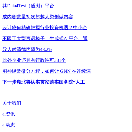
其Data4Test（盾测）平台
成内容数量初次超越人类创做内容
云计较何精确把握行业投资机遇？中小企
不限于大型言语模子、生成式AI平台、通
导人赖清德声望为48.2%
此外企业还具有行政许可331个
图神经常微分方程，如何让 GNN 在连续深
下一步湖北将认实贯彻落实国务院“人工
关于我们
ai资讯
ai动态