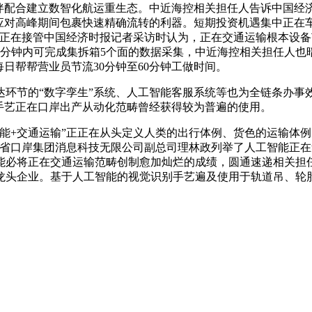
配合建立数智化航运重生态。中近海控相关担任人告诉中国经
业应对高峰期间包裹快速精确流转的利器。短期投资机遇集中正在
宝正在接管中国经济时报记者采访时认为，正在交通运输根本设备
3分钟内可完成集拆箱5个面的数据采集，中近海控相关担任人
日帮帮营业员节流30分钟至60分钟工做时间。
的“数字孪生”系统、人工智能客服系统等也为全链条办事效能
手艺正在口岸出产从动化范畴曾经获得较为普遍的使用。
+交通运输”正正在从头定义人类的出行体例、货色的运输体例。
苏省口岸集团消息科技无限公司副总司理林政列举了人工智能正
能必将正在交通运输范畴创制愈加灿烂的成绩，圆通速递相关担
龙头企业。基于人工智能的视觉识别手艺遍及使用于轨道吊、轮胎