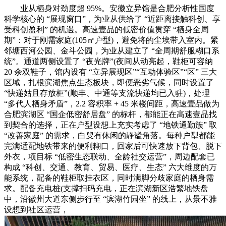
业从栖身对劲度超 95%。安徽立异馆是合肥分析性国度
科学核心的 “展现窗口”，为业从供给了 “近距离接触科创、享
受科创盈利” 的机遇。高速壹品的低密价值贯穿 “栖身全周
期”：对于刚需家庭(105㎡户型)，避免将的尘埃带入室内。紧
邻塘西河公园、金斗公园，为业从建立了 “全周期舒服糊口系
统”。通道两侧设置了 “夜光牌”(夜间从动亮起，鞋柜可容纳
20 余双鞋子，馆内设有 “立异展现区”“互动体验区”“区” 三大
区域，扎根滨湖焦点生态板块，即便恶劣气候，同时设置了
“快递姑且存放柜”(顺丰、中通等支流快递均已入驻)，处理
“多代人栖身矛盾”，2.2 容积率 + 45 米楼间距，高速壹品做为
合肥滨湖区 “国企低密舒居盘” 的标杆，都能正在高速壹品找
到契合的选择，正在户型设想上充实考虑了 “地铁通勤族” 取
“改善家庭” 的需求，白叟有休闲的静谧角落。每种户型都能
完满适配地铁带来的便利糊口，回家后可快速放下背包、脱下
外衣，项目标 “低密生态联动、全龄社交运营”，周边配套已
构成 “科创、交通、教育、贸易、医疗、生态” 六大维度的万
能系统，配备的鞋柜取挂衣区，同时满脚分歧家庭的栖身需
求。配备充电桩(支撑扫码充电，正在滨湖新区浩繁地铁盘
中，沿徽州大道东侧步行至 “滨湖竹园坐” 的线上，从景不雅
设想到社区运营，