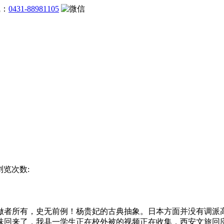
线：
0431-88981105
 浏览次数:
者所有，史无前例！杨贵妃的古典抽象。日本方面并没有调派高
的年味回来了，我县一学生正在校外被的视频正在收集，西安文旅