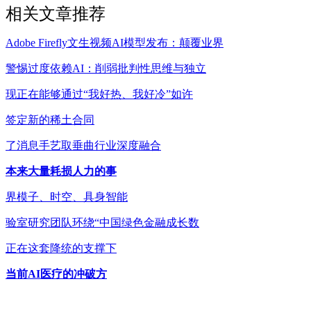
相关文章推荐
Adobe Firefly文生视频AI模型发布：颠覆业界
警惕过度依赖AI：削弱批判性思维与独立
现正在能够通过“我好热、我好冷”如许
签定新的稀土合同
了消息手艺取垂曲行业深度融合
本来大量耗损人力的事
界模子、时空、具身智能
验室研究团队环绕“中国绿色金融成长数
正在这套降统的支撑下
当前AI医疗的冲破方