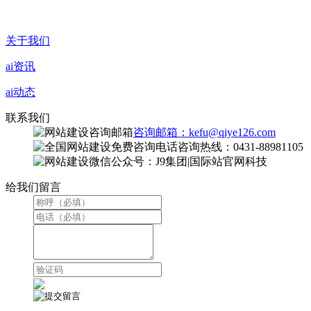
关于我们
ai资讯
ai动态
联系我们
咨询邮箱：kefu@qiye126.com
咨询热线：0431-88981105
微信公众号：J9集团|国际站官网科技
给我们留言