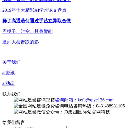
2019年十大精彩AI学术论文盘点
释了高通若何通过手艺立异取合做
界模子、时空、具身智能
遭到大盘普跌的影
关于我们
ai资讯
ai动态
联系我们
咨询邮箱：kefu@qiye126.com
咨询热线：0431-88981105
微信公众号：J9集团|国际站官网科技
给我们留言