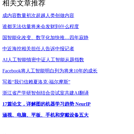
相关文章推荐
成内容数量初次超越人类创做内容
谁都无法估量将来会发财到什么程度
国智能化改变、数字化加快推…四年寂静
中近海控相关担任人告诉中报记者
AI人工智能慎密中证人工智能从题指数
Facebook将人工智能明白列为将来10年的成长
写着“我们信赖夏洛克·福尔摩斯”
浙江省产学研智创结合尝试室共建AI翻译
17篇论文，详解图的机器学习趋势 NeurIP
涵视、电脑、平板、手机和穿戴设备五大