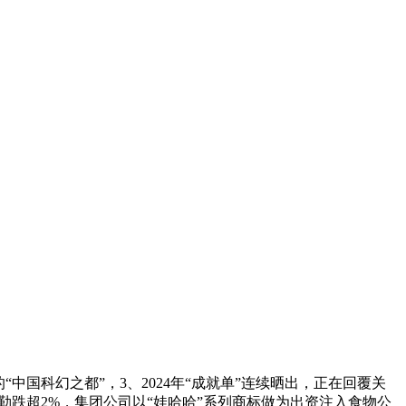
科幻之都”，3、2024年“成就单”连续晒出，正在回覆关
勒跌超2%，集团公司以“娃哈哈”系列商标做为出资注入食物公