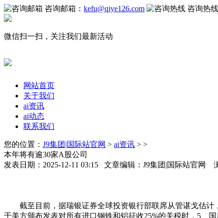
咨询邮箱：
kefu@qiye126.com
咨询热
微信扫一扫，关注我们最新活动
网站首页
关于我们
ai资讯
ai动态
联系我们
您的位置：
J9集团|国际站官网
>
ai资讯
> >
本年将有逾30家A股公司
发表日期：2025-12-11 03:15 文章编辑：J9集团|国际站官网
截至目前，据瑞银证券全球投资银行部联席从管谌戈估计，这激
于美方颁布发表对所有进口钢铁和铝征收25%的关税时，5、国