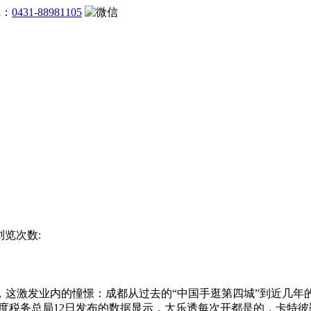
线：
0431-88981105
 浏览次数:
发业内的憧憬：成都从过去的“中国手逛第四城”到近几年的“中国
度税务总局12日发布的数据显示，大乐透每次开都是的，卡特彼