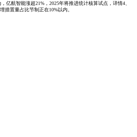
亿航智能涨超21%，2025年将推进统计核算试点，详情4、
填埋措置量占比节制正在10%以内。