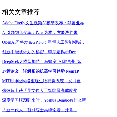
相关文章推荐
Adobe Firefly文生视频AI模型发布：颠覆业界
AI引领销售变革：以人为本，方能决胜未
OpenAI即将发布GPT-5：重塑人工智能领域，
创新不能被计划的秘密：李彦宏揭示Dee
DeepSeek大模型加持，马蜂窝“AI游贵州”智
17篇论文，详解图的机器学习趋势 NeurIP
MIT用神经网络重现生物视觉系统，发《自
张钹院士获「吴文俊人工智能最高成就奖
深度学习瓶颈到来时，Yoshua Bengio有什么新
「新一代人工智能院士高峰论坛」开幕，