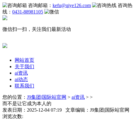
咨询邮箱：
kefu@qiye126.com
咨询热
线：
0431-88981105
微信扫一扫，关注我们最新活动
网站首页
关于我们
ai资讯
ai动态
联系我们
您的位置：
J9集团|国际站官网
>
ai资讯
> >
而不是让它成为本人的
发表日期：2025-12-04 07:19 文章编辑：J9集团|国际站官网
浏览次数: