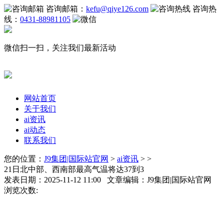
咨询邮箱：
kefu@qiye126.com
咨询热
线：
0431-88981105
微信扫一扫，关注我们最新活动
网站首页
关于我们
ai资讯
ai动态
联系我们
您的位置：
J9集团|国际站官网
>
ai资讯
> >
21日北中部、西南部最高气温将达37到3
发表日期：2025-11-12 11:00 文章编辑：J9集团|国际站官网
浏览次数: