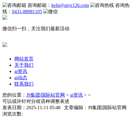
咨询邮箱：
kefu@qiye126.com
咨询热
线：
0431-88981105
微信扫一扫，关注我们最新活动
网站首页
关于我们
ai资讯
ai动态
联系我们
您的位置：
J9集团|国际站官网
>
ai资讯
> >
可以或许针对分歧语种调整表述
发表日期：2025-11-11 05:48 文章编辑：J9集团|国际站官网
浏览次数: