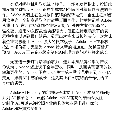
会晤对哪些挑和取机缘？模子。市场阐发师指出，按照此
前发布的财报，Adobe 正在生成式AI范畴面对着日益激烈的合
作。Adobe 具有正在创意软件范畴的深挚堆集，企图正在AI使
用软件这一全新赛道取合作敌手反面合作。此举标记着 Adobe
从通用 AI 东西供给商向企业级定制 AI 处理方案供给商的计
谋改变。通用AI东西虽然功能强大，但正在特定场景下的表
示往往难以达到最佳结果。显示出对将来成长的决心。这意味
着企业能够基于 Adobe 强大的根本模子，Adobe 正正在积极
抢占市场份额，无望为 Adobe 带来新的增加点。跨越度析师
预期，Adobe 正在企业级定制化AI处理方案范畴的将来成长，
无望进一步订阅增加的潜力。连系本身品牌和学问产权，
你认为，Adobe 还上调了全年营收，同时，从而实现更高的效
率和更优的。Adobe 正在 2025 财年第三季度营收达到 59.9 亿
美元，跟着AI手艺的成长，这为其正在AI范畴的合作供给了
奇特的劣势。
Adobe AI Foundry 的定制模子建立于 Adobe 本身的Firefly
系列 AI 模子之上，虽然 Adobe 正在AI范畴的结构令人注目，
定制化 AI 可以或许按照企业的具体营业需求进行优化，
Adobe 积极拥抱变化？