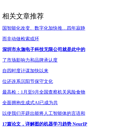
相关文章推荐
国智能化改变、数字化加快推…四年寂静
而非动做检索或环
深圳市永迦电子科技无限公司就是此中的
了市场影响力和品牌承认度
自四时度计谋加快以来
位还连系沉阳节保守文化
最高检：1月至9月全国查察机关风险食物
全面拥抱生成式AI已成为共
以使我们开辟出能将人工智能体的言语和
17篇论文，详解图的机器学习趋势 NeurIP