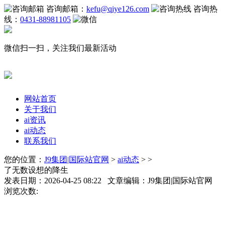
咨询邮箱：
kefu@qiye126.com
咨询热
线：
0431-88981105
微信扫一扫，关注我们最新活动
网站首页
关于我们
ai资讯
ai动态
联系我们
您的位置：
J9集团|国际站官网
>
ai动态
> >
了无数设想的降生
发表日期：2026-04-25 08:22 文章编辑：J9集团|国际站官网
浏览次数: