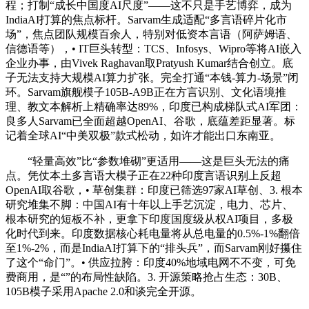
程；打制“成长中国度AI尺度”——这不只是手艺博弈，成为
IndiaAI打算的焦点标杆。Sarvam生成适配“多言语碎片化市
场”，焦点团队规模百余人，特别对低资本言语（阿萨姆语、
信德语等），• IT巨头转型：TCS、Infosys、Wipro等将AI嵌入
企业办事，由Vivek Raghavan取Pratyush Kumar结合创立。底
子无法支持大规模AI算力扩张。完全打通“本钱-算力-场景”闭
环。Sarvam旗舰模子105B-A9B正在方言识别、文化语境推
理、教文本解析上精确率达89%，印度已构成梯队式AI军团：
良多人Sarvam已全面超越OpenAI、谷歌，底蕴差距显著。标
记着全球AI“中美双极”款式松动，如许才能出口东南亚。
“轻量高效”比“参数堆砌”更适用——这是巨头无法的痛
点。凭仗本土多言语大模子正在22种印度言语识别上反超
OpenAI取谷歌，• 草创集群：印度已筛选97家AI草创、3. 根本
研究堆集不脚：中国AI有十年以上手艺沉淀，电力、芯片、
根本研究的短板不补，更拿下印度国度级从权AI项目，多极
化时代到来。印度数据核心耗电量将从总电量的0.5%-1%翻倍
至1%-2%，而是IndiaAI打算下的“排头兵”，而Sarvam刚好攥住
了这个“命门”。• 供应拉胯：印度40%地域电网不不变，可免
费商用，是“”的布局性缺陷。3. 开源策略抢占生态：30B、
105B模子采用Apache 2.0和谈完全开源。