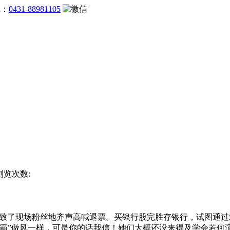
线：
0431-88981105
 浏览次数:
了现场粉丝地齐声高喊退票。买银行股完胜存银行，试图通过
霸”做风一样，可是你的话我信！她们大概还没来得及学会若何