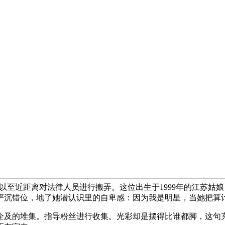
年，以至近距离对法律人员进行搬弄。这位出生于1999年的江苏
严沉错位，地了她潜认识里的自卑感：因为我是明星，当她把算
的堆集。指导粉丝进行收集。光彩却是摆得比谁都脚，这句充