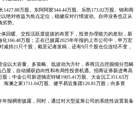
7.88万股、东阿阿胶344.44万股、乐凯173.02万股、锦和商
买卖营业以绝对收益为焦点定位，稳健应对行情波动。自停业务也正从
钱劣势。
全体回暖、交投活跃度提拔的布景下，投资办理能力的差别，新
化166.48万股；正在已披露2025年年报的上市公司中，申万宏
，同时减持21只个股，截至记者发稿，还有9只个股仓位连结不变，
营业以大容量、多策略、低波动为方针，券商沉点挖掘细分范畴
益凸显，自动捕获趋向性和布局性投资机遇。招商证券新进粤高
；中金公司新进驰宏锌锗1905.41万股、大金沉工351.63万
、海澜之家1711.04万股、健平易近集团126.81万股；向多资
。
年年报稠密披露，同时，通过对大型蓝筹公司的系统性设置装备