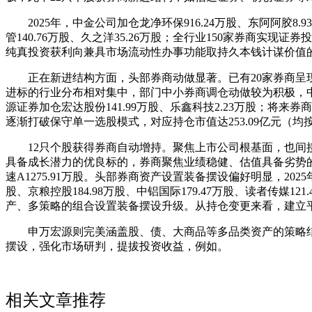
2025年，中金公司加仓龙净环保916.24万股、东阿阿胶8.93
管140.76万股、久之洋35.26万股；全行业150家券商实
纯真投资获利向兼具市场流动性办事功能取持久本钱计谋价值
正在新进结构方面，头部券商动做显著。已有20家券商呈现正
进标的行业分布相对集中，部门中小券商调仓动做较为积极，中信证券
源证券加仓宏达股份141.99万股、乐鑫科技2.23万股；将
逐渐打破保守单一选股模式，对应持仓市值达253.09亿元（均
12只个股获得券商自动增持。聚焦上市公司根基面，也间接
具备成长潜力的优良标的，券商聚焦业绩稳健、估值具备劣势
速A1275.91万股。头部券商资产设置装备摆设偏好明显，202
股、京粮控股184.98万股、中铝国际179.47万股、读者传媒121
产、多策略的组合设置装备摆设升级。从持仓变更来看，建立
申万宏源则完美涵盖股、债、大商品等多品类资产的策略结构
摆设，强化市场研判，提拔投资收益，例如。
相关文章推荐