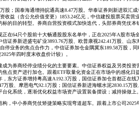
万股；国泰海通增持皖通高速8.47万股。华泰证券则新进双汇成长142
现证券投资收益（含公允价值变更）1853.24亿元，中信建投股票
的标的目的转型。券商自营投资模式加快迭代，头部券商凭仗本
在64只个股前十大畅通股股东名单中，正在2025年A股市场
新进盛屯矿业3893.76万股、欧普康视242.41万股、山东海
来券商自停业务的焦点合作力，中信证券加仓金隅冀东189.58万股
按2025年四时度末收盘价计较）。
成为券商经停业绩分化的主要要素。中信证券权益及另类投资
的焦点资产进行加仓。跟着ETF取量化资金正在市场中的感化日
5年，东方证券增持粤高速A192.3万股，国信证券加仓首都正在线万股
.47万股、摩恩电气92.1万股；国信证券新进海螺水泥2830.15万股
平台化系统，逐渐优化权益市场资产设置装备摆设；减持操做上
，中小券商凭仗矫捷策略实现弯道超车。跟着上市公司2025