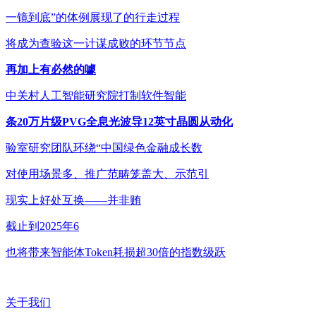
一镜到底”的体例展现了的行走过程
将成为查验这一计谋成败的环节节点
再加上有必然的噱
中关村人工智能研究院打制软件智能
条20万片级PVG全息光波导12英寸晶圆从动化
验室研究团队环绕“中国绿色金融成长数
对使用场景多、推广范畴笼盖大、示范引
现实上好处互换——并非贿
截止到2025年6
也将带来智能体Token耗损超30倍的指数级跃
关于我们