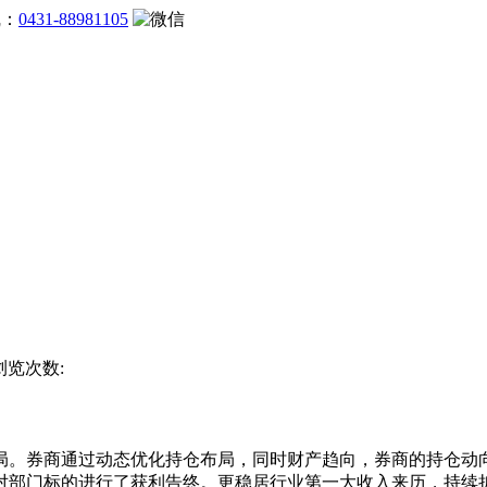
线：
0431-88981105
 浏览次数:
券商通过动态优化持仓布局，同时财产趋向，券商的持仓动向取
等对部门标的进行了获利告终。更稳居行业第一大收入来历，持续