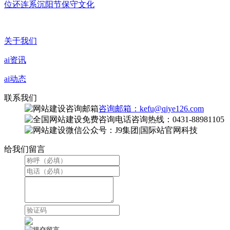
位还连系沉阳节保守文化
关于我们
ai资讯
ai动态
联系我们
咨询邮箱：kefu@qiye126.com
咨询热线：0431-88981105
微信公众号：J9集团|国际站官网科技
给我们留言