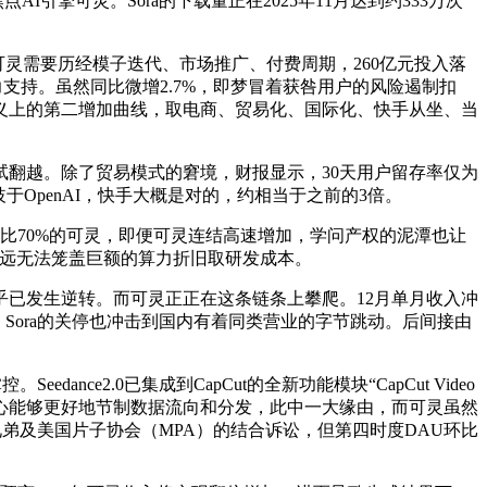
擎可灵。Sora的下载量正在2025年11月达到约333万次
灵需要历经模子迭代、市场推广、付费周期，260亿元投入落
力支持。虽然同比微增2.7%，即梦冒着获咎用户的风险遏制扣
义上的第二增加曲线，取电商、贸易化、国际化、快手从坐、当
翻越。除了贸易模式的窘境，财报显示，30天用户留存率仅为
分歧于OpenAI，快手大概是对的，约相当于之前的3倍。
比70%的可灵，即便可灵连结高速增加，学问产权的泥潭也让
远远无法笼盖巨额的算力折旧取研发成本。
已发生逆转。而可灵正正在这条链条上攀爬。12月单月收入冲
场。Sora的关停也冲击到国内有着同类营业的字节跳动。后间接由
ance2.0已集成到CapCut的全新功能模块“CapCut Video
核心能够更好地节制数据流向和分发，此中一大缘由，而可灵虽然
弟及美国片子协会（MPA）的结合诉讼，但第四时度DAU环比