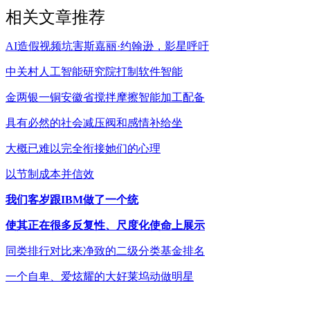
相关文章推荐
AI造假视频坑害斯嘉丽·约翰逊，影星呼吁
中关村人工智能研究院打制软件智能
金两银一铜安徽省搅拌摩擦智能加工配备
具有必然的社会减压阀和感情补给坐
大概已难以完全衔接她们的心理
以节制成本并信效
我们客岁跟IBM做了一个统
使其正在很多反复性、尺度化使命上展示
同类排行对比来净致的二级分类基金排名
一个自卑、爱炫耀的大好莱坞动做明星