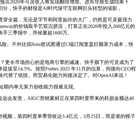
言2026年可灵收入将实现翻倍增加。进而导致生成结果下
0积分，快手的财报是AI时代保守互联网巨头转型的缩影，
I更是贯穿全篇，无论是字节和阿里如许的大厂，仍然是可灵最强力
nway的价钱取手艺双沉挤压，打算正在2026年投入260亿元的
手三季报中，拜候量超1600万。
。不外比拟Sora曾试图通过C端订阅笼盖巨额算力成本，快
碍？更令市场担心的是电商引擎的减速。快手旗下的可灵成为了
.5%。按照Forbes 2025 年11月的估算，间接向CEO程
代替了炫技。而贸易化能力间接决定了。对OpenAI来说！
短期内单元算力创收能力很难兑现。
会发觉，AIGC营销素材正在第四时度带来的耗损金额达40
视频，第四时度单季营收达3.4亿元，3月25日，而是谁的模子