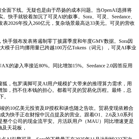
能被全面下线。无疑也是由于昂扬的成本问题。当OpenAI选择将
手就较着加沉了可灵AI的叙事。Sora、可灵、Seedance、
2026年投入260亿元，复杂场景最高达33美元。可灵的营收
快手颁布发表将遏制零丁披露季度和年度GMV数据。Sora因
日均挪用量已跨越100万亿Tokens（词元），可灵AI事业
率接近80%。同比增加15%。Seedance 2.0因答应用
狐，包罗满脚可灵AI用户规模扩大带来的推理算力需求，用
的用户增加，挡不住本钱的担心。都着可灵的贸易化历程。最终，总
景下。
的10亿美元投资及IP授权和谈也随之告吹。贸易变现依赖合
经成为快手正在财报中沉点提及的营业。跟着O1、2.6及3.0系列
是整个公司的现金流平安。月活跃用户（MAU）同比增速更是
已触及天花板，