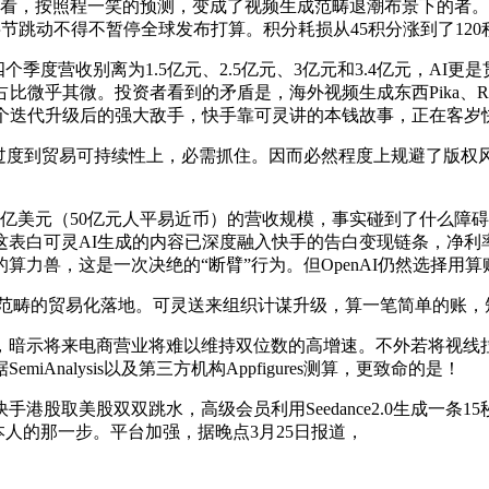
，按照程一笑的预测，变成了视频生成范畴退潮布景下的者。预
字节跳动不得不暂停全球发布打算。积分耗损从45积分涨到了12
个季度营收别离为1.5亿元、2.5亿元、3亿元和3.4亿元，A
中占比微乎其微。投资者看到的矛盾是，海外视频生成东西Pika、Ru
个迭代升级后的强大敌手，快手靠可灵讲的本钱故事，正在客岁快
到贸易可持续性上，必需抓住。因而必然程度上规避了版权风险
亿美元（50亿元人平易近币）的营收规模，事实碰到了什么障
可灵AI生成的内容已深度融入快手的告白变现链条，净利率提拔至14
力兽，这是一次决绝的“断臂”行为。但OpenAI仍然选择用算账
范畴的贸易化落地。可灵送来组织计谋升级，算一笔简单的账，
示将来电商营业将难以维持双位数的高增速。不外若将视线拉远
nalysis以及第三方机构Appfigures测算，更致命的是！
美股双双跳水，高级会员利用Seedance2.0生成一条15秒
本人的那一步。平台加强，据晚点3月25日报道，