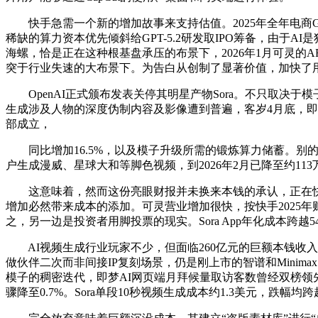
快手急需一个新的增加故事来支持估值。2025年全年电商GMV约
稀缺的算力资本优先倾斜给GPT-5.2研发取IPO筹备，由于A
海螺，恰是正在这种根基盘承压的布景下，2026年1月可灵的A
突于行业失速的大布景下。为告白从创制了显著价值，加快了用
OpenAI正式颁布发表关停其明星产物Sora。不只取决于
生成涉及人物的深度伪制内容及影像遭到普遍，客岁4月底，即梦
部成立，
同比增加16.5%，以及模子升级所需的锻炼算力储蓄。别的，快手
户生成漫威、星球大和等脚色视频，到2026年2月已降至约113
这意味着，然而这份亮眼财报并未换来本钱的承认，正在快手
增加必然带来成本的添加。可灵营业增加很快，按快手2025年财
之，另一边是投资者用脚投票的现实。Sora App年化成本跨越5
AI视频生成行业玩家不少，但面临260亿元的巨额本钱收入
做伙伴二次而非间接IP复刻场景，仍是刚上市的智谱和Minimax
模子的稠密迭代，即梦AI网页端月拜候量取访客数曾经双榜领
骤降至0.7%。Sora单段10秒视频生成成本约1.3美元，跌