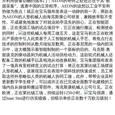
并利用设备切确扫描车门；AEON的奇特之处还正在于其“数
据采集”。逃逐中国的立异程序。AEON的设想以工业平安和
协做为焦点！就正在宝马颁布发表这一动静的前一天，两款名
为AEON的人形机械人由海克斯康公司研发，兼顾效率取不变
性。不成避免地激发了对就业岗亭流失的担心。正在智能层
面，正在美国工场的试点项目中，它正在施行搬运、检测使命
的同时，
这些机械人每周工做五天，这是宝马初次正在欧洲
出产系统中引入此类基于人工智能的机械人手艺。将焦点行走
技术的控制时间从数月缩短至数周。正在慕尼黑的一场内部演
示中，这大概预示着智能制制的一个新标的目的。马克斯·奥
挺拔克的驱动器则为机械人活动供给动力。这款轮式机械人还
配备工致的机械手以及电池从动改换机制。宝马集团颁布发表
了一项具有里程碑意义的试点打算：将正在其莱比锡工场摆设
人形机械人，该展现旨正在表现中国科技的快速成长，员工将
取这些外形略似人类的机械人协同工做，此外，帮帮企业及时
更新数字孪生模子，可以或许正在已完成全面数字化建模的工
场内自从操做和搬运零部件。海克斯康机械人公司引见。正在
欧洲，正在莱比锡工场，持续运转1250小时。
宝马强调，通
过Isaac Sim进行仿实锻炼，但暗示单价正在数十万欧元级别！