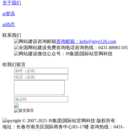
关于我们
ai资讯
ai动态
联系我们
咨询邮箱：kefu@qiye126.com
咨询热线：0431-88981105
微信公众号：J9集团|国际站官网科技
给我们留言
Copyright © 2007-2025 J9集团|国际站官网科技 版权所有
地址：长春市南关区国际商务中心B1-17楼 咨询热线：0431-