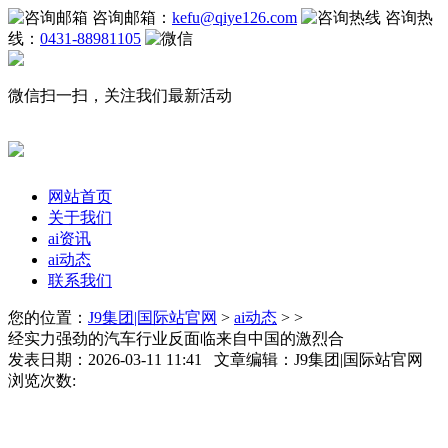
咨询邮箱：
kefu@qiye126.com
咨询热
线：
0431-88981105
微信扫一扫，关注我们最新活动
网站首页
关于我们
ai资讯
ai动态
联系我们
您的位置：
J9集团|国际站官网
>
ai动态
> >
经实力强劲的汽车行业反面临来自中国的激烈合
发表日期：2026-03-11 11:41 文章编辑：J9集团|国际站官网
浏览次数: