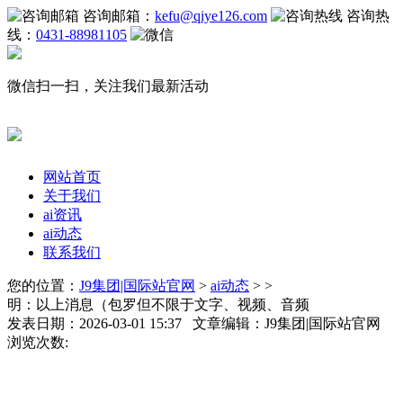
咨询邮箱：
kefu@qiye126.com
咨询热
线：
0431-88981105
微信扫一扫，关注我们最新活动
网站首页
关于我们
ai资讯
ai动态
联系我们
您的位置：
J9集团|国际站官网
>
ai动态
> >
明：以上消息（包罗但不限于文字、视频、音频
发表日期：2026-03-01 15:37 文章编辑：J9集团|国际站官网
浏览次数: