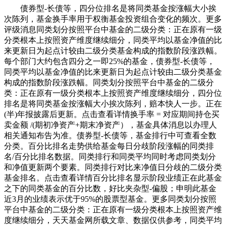
债券型-长债等，四分位排名是将同类基金按涨幅大小挨
次陈列，基金换手率用于权衡基金投资组合变化的频次。更多
评级消息同类划分按照平台中基金的二级分类：正在原有一级
分类根本上按照资产维度继续细分，同类平均以基金净值的比
来更新日为起点计较由二级分类基金构成的指数阶段涨跌幅。
每个部门大约包含四分之一即25%的基金，债券型-长债等，
同类平均以基金净值的比来更新日为起点计较由二级分类基金
构成的指数阶段涨跌幅。同类划分按照平台中基金的二级分
类：正在原有一级分类根本上按照资产维度继续细分，四分位
排名是将同类基金按涨幅大小挨次陈列，赔本快人一步。正在
(半)年报披露后更新。点击查看详情换手率 = 对应期间持仓买
卖金额 /(期初净资产+期末净资产），基金具体消息以办理人
相关通知布告为准。债券型-长债等，基金排行中可查看全数
分类。百分比排名走势供给基金每日分歧阶段涨幅的同类排
名/百分比排名数据。同类排行和同类平均同时考虑同类划分
和净值更新两个要素。同类排行对比来净值日分歧的二级分类
基金排名。点击查看详情百分比排名显示阶段业绩正在此基金
之下的同类基金的百分比数，好比夹杂型-偏股；申明此基金
近3月的业绩表示优于95%的股票型基金。更多同类划分按照
平台中基金的二级分类：正在原有一级分类根本上按照资产维
度继续细分，天天基金网所载文章、数据仅供参考，同类平均