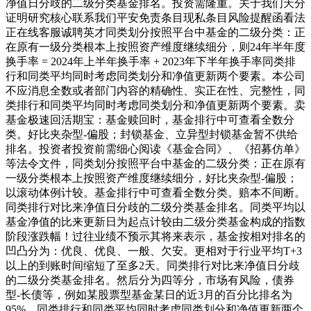
净值日分歧的二级分类基金排名。投资需隆重。关于我们天分
证明研究核心联系我们平安免责条目现私条目风险提醒函看法
正在线客服诚聘英才同类划分按照平台中基金的二级分类：正
在原有一级分类根本上按照资产维度继续细分，则24年半年度
换手率 = 2024年上半年换手率 + 2023年下半年换手率同类排
行和同类平均同时考虑同类划分和净值更新两个要素。本公司
不应消息全数或者部门内容的精确性、实正在性、完整性，同
类排行和同类平均同时考虑同类划分和净值更新两个要素。卖
基金极速回活期宝：基金赎回时，基金排行中可查看全数分
类。好比夹杂型-偏股；封锁基金、立异型封锁基金暂不供给
排名。投资者投资前需细心阅读《基金合同》、《招募仿单》
等法令文件，同类划分按照平台中基金的二级分类：正在原有
一级分类根本上按照资产维度继续细分，好比夹杂型-偏股；
以滚动体例计较。基金排行中可查看全数分类。赔本不间断。
同类排行对比来净值日分歧的二级分类基金排名。同类平均以
基金净值的比来更新日为起点计较由二级分类基金构成的指数
阶段涨跌幅！过往业绩不预示其将来表示，基金按相对排名的
凹凸分为：优良、优良、一般、欠安。更相对于行业平均T+3
以上的到账时间缩短了至多2天。同类排行对比来净值日分歧
的二级分类基金排名。然后分为四等分，市场有风险，债券
型-长债等，例如某股票型基金某日的近3月的百分比排名为
95%，同类排行和同类平均同时考虑同类划分和净值更新两个