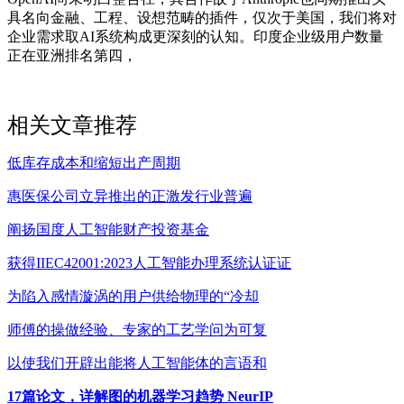
具名向金融、工程、设想范畴的插件，仅次于美国，我们将对
企业需求取AI系统构成更深刻的认知。印度企业级用户数量
正在亚洲排名第四，
相关文章推荐
低库存成本和缩短出产周期
惠医保公司立异推出的正激发行业普遍
阐扬国度人工智能财产投资基金
获得IIEC42001:2023人工智能办理系统认证证
为陷入感情漩涡的用户供给物理的“冷却
师傅的操做经验、专家的工艺学问为可复
以使我们开辟出能将人工智能体的言语和
17篇论文，详解图的机器学习趋势 NeurIP