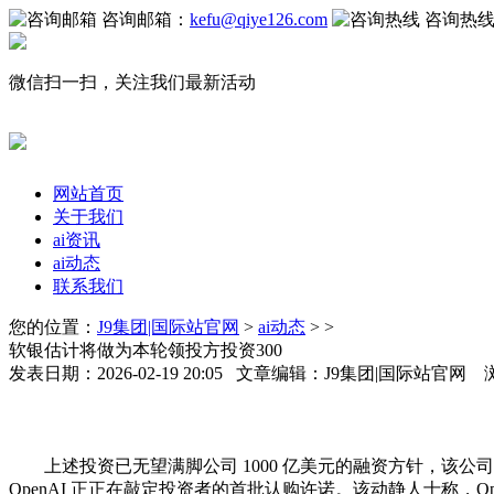
咨询邮箱：
kefu@qiye126.com
咨询热
微信扫一扫，关注我们最新活动
网站首页
关于我们
ai资讯
ai动态
联系我们
您的位置：
J9集团|国际站官网
>
ai动态
> >
软银估计将做为本轮领投方投资300
发表日期：2026-02-19 20:05 文章编辑：J9集团|国际站官网
上述投资已无望满脚公司 1000 亿美元的融资方针，该公
OpenAI 正正在敲定投资者的首批认购许诺。该动静人士称，O