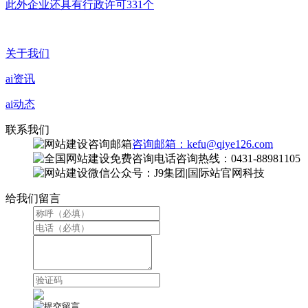
此外企业还具有行政许可331个
关于我们
ai资讯
ai动态
联系我们
咨询邮箱：kefu@qiye126.com
咨询热线：0431-88981105
微信公众号：J9集团|国际站官网科技
给我们留言