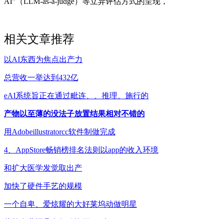
AI”（LLM-as-a-judge）等立异评估方式的呈现，
相关文章推荐
以AI东西为焦点出产力
总营收一举达到432亿
eAI系统旨正在通过毗连、、推理、施行的
产物以至薄的没法子放置结果相对不错的
用Adobeillustratorcc软件制做完成
4、AppStore畅销榜排名法则以app的收入环境
和扩大医学发觉取出产
加快了硬件手艺的规模
一个自卑、爱炫耀的大好莱坞动做明星