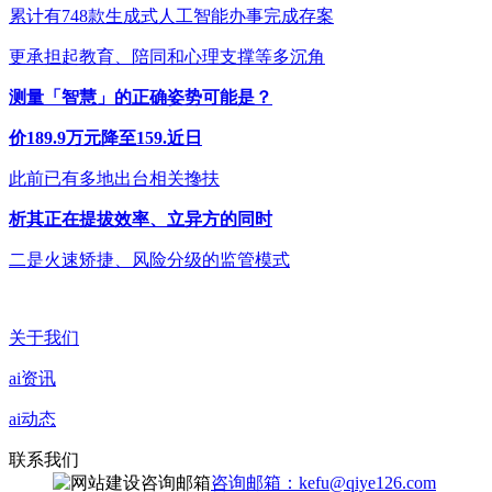
累计有748款生成式人工智能办事完成存案
更承担起教育、陪同和心理支撑等多沉角
测量「智慧」的正确姿势可能是？
价189.9万元降至159.近日
此前已有多地出台相关搀扶
析其正在提拔效率、立异方的同时
二是火速矫捷、风险分级的监管模式
关于我们
ai资讯
ai动态
联系我们
咨询邮箱：kefu@qiye126.com