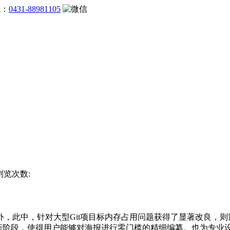
线：
0431-88981105
 浏览次数:
，针对大型Git项目标内存占用问题获得了显著改良，则简化了设
”的新阶段，使得用户能够对海报进行零门槛的精细编纂。也为专