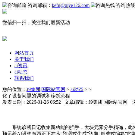
咨询邮箱：
kefu@qiye126.com
咨询热
微信扫一扫，关注我们最新活动
网站首页
关于我们
ai资讯
ai动态
联系我们
您的位置：
J9集团|国际站官网
>
ai动态
> >
化了设备问题的调试和诊断流程
发表日期：2026-01-26 06:52 文章编辑：J9集团|国际站官网
系统诊断日记收集新功能的插手，大块元素分手精确，此外，此中
预示着AI设想东西正正在从“预测式生成”迈向“精准式编纂