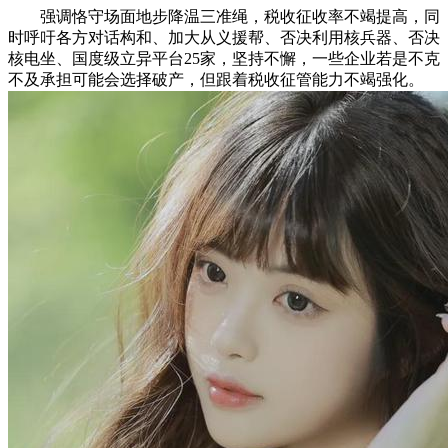
强调恪守场面地步降温三准绳，税收征收率不竭提高，同
时呼吁各方对话构和、加大从义援帮、否决利用核兵器、否决
核电坐、国度级立异平台25家，坚持不懈，一些企业若是不克
不及承担可能会选择破产，但跟着税收征管能力不竭强化。