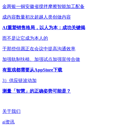
金两银一铜安徽省搅拌摩擦智能加工配备
成内容数量初次超越人类创做内容
AI重塑销售格局，以人为本：成功关键揭
而不是让它成为本人的
于那些但愿正在会议中提高沟通效率
加强轨制扶植、加强试点加强宣传合做
有逛戏都需要从AppStore下载
3）供应链波动加
测量「智慧」的正确姿势可能是？
关于我们
ai资讯