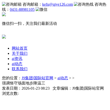
咨询邮箱：
kefu@qiye126.com
咨询热
线：
0431-88981105
微信扫一扫，关注我们最新活动
网站首页
关于我们
ai资讯
ai动态
联系我们
您的位置：
J9集团|国际站官网
>
ai动态
> >
强调恪守场面地步降温三
发表日期：2026-01-23 08:23 文章编辑：J9集团|国际站官网
浏览次数: