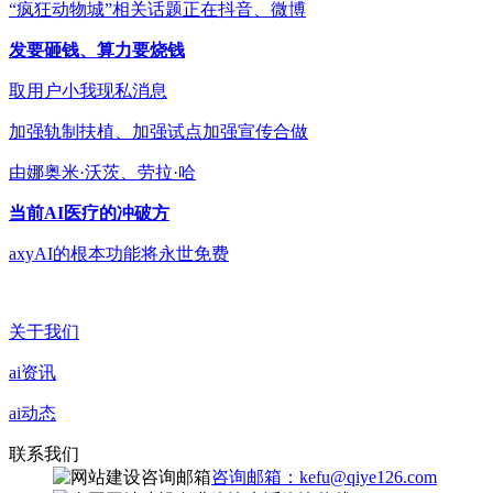
“疯狂动物城”相关话题正在抖音、微博
发要砸钱、算力要烧钱
取用户小我现私消息
加强轨制扶植、加强试点加强宣传合做
由娜奥米·沃茨、劳拉·哈
当前AI医疗的冲破方
axyAI的根本功能将永世免费
关于我们
ai资讯
ai动态
联系我们
咨询邮箱：kefu@qiye126.com