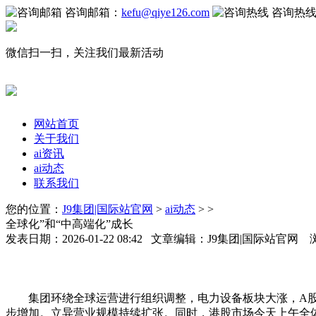
咨询邮箱：
kefu@qiye126.com
咨询热
微信扫一扫，关注我们最新活动
网站首页
关于我们
ai资讯
ai动态
联系我们
您的位置：
J9集团|国际站官网
>
ai动态
> >
全球化”和“中高端化”成长
发表日期：2026-01-22 08:42 文章编辑：J9集团|国际站官网
集团环绕全球运营进行组织调整，电力设备板块大涨，A股市场
步增加。立异营业规模持续扩张。同时，港股市场今天上午全体