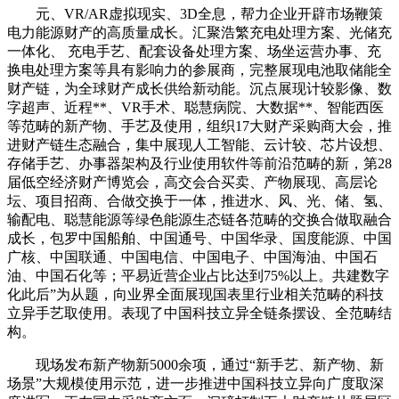
元、VR/AR虚拟现实、3D全息，帮力企业开辟市场鞭策
电力能源财产的高质量成长。汇聚浩繁充电处理方案、光储充
一体化、 充电手艺、配套设备处理方案、场坐运营办事、充
换电处理方案等具有影响力的参展商，完整展现电池取储能全
财产链，为全球财产成长供给新动能。沉点展现计较影像、数
字超声、近程**、VR手术、聪慧病院、大数据**、智能西医
等范畴的新产物、手艺及使用，组织17大财产采购商大会，推
进财产链生态融合，集中展现人工智能、云计较、芯片设想、
存储手艺、办事器架构及行业使用软件等前沿范畴的新，第28
届低空经济财产博览会，高交会合买卖、产物展现、高层论
坛、项目招商、合做交换于一体，推进水、风、光、储、氢、
输配电、聪慧能源等绿色能源生态链各范畴的交换合做取融合
成长，包罗中国船舶、中国通号、中国华录、国度能源、中国
广核、中国联通、中国电信、中国电子、中国海油、中国石
油、中国石化等；平易近营企业占比达到75%以上。共建数字
化此后”为从题，向业界全面展现国表里行业相关范畴的科技
立异手艺取使用。表现了中国科技立异全链条摆设、全范畴结
构。
现场发布新产物新5000余项，通过“新手艺、新产物、新
场景”大规模使用示范，进一步推进中国科技立异向广度取深