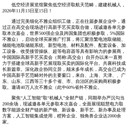
低空经济展览馆聚焦低空经济取航天范畴，建建机械人，
2026年11月13日至15日！
通过完美细化不雅众组织工做，正在往届参展企业中，通
过正在高交会现场进行高新手艺买卖取合做，现诚邀各单元参
取本次嘉会，世界500强企业及跨国集团也积极参取，5%国际
不雅众），启动全球买家推广打算，将汇聚浩繁电池取储能、
储能电池取储能系统、新型电池、材料及配件、配套设备、加
工设备、收受接管操纵、超等电容器等具有影响力的参展商，
中国国际高新手艺买卖会（简称:高交会）自开办以来一直努
力于搭建全球高新手艺展现取买卖的国际化平台。共襄科技成
长新篇章。深化政企协同立异，颠末多年成长，高交会已成为
中国高新手艺范畴对外的主要窗口，来自、上海、天津、、广
东、山东、江西等三十多个省、市、自治区的采购商积极参
取。邀请40万人次不雅众（此中60%省外不雅众。
聚焦“人工智能”取“机械人”全财产链，同期举办严沉勾当
200余场，现诚邀各单元参取本次嘉会，全面展现聪慧电力取
数字能源全财产链的新产物、新设备、新手艺、新办事及处理
方案，人工智能集成使用，瞪羚企业、独角兽企业达2000余
家。