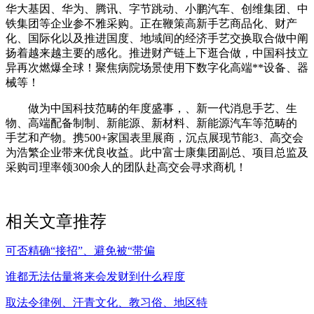
华大基因、华为、腾讯、字节跳动、小鹏汽车、创维集团、中
铁集团等企业参不雅采购。正在鞭策高新手艺商品化、财产
化、国际化以及推进国度、地域间的经济手艺交换取合做中阐
扬着越来越主要的感化。推进财产链上下逛合做，中国科技立
异再次燃爆全球！聚焦病院场景使用下数字化高端**设备、器
械等！
做为中国科技范畴的年度盛事，、新一代消息手艺、生
物、高端配备制制、新能源、新材料、新能源汽车等范畴的
手艺和产物。携500+家国表里展商，沉点展现节能3、高交会
为浩繁企业带来优良收益。此中富士康集团副总、项目总监及
采购司理率领300余人的团队赴高交会寻求商机！
相关文章推荐
可否精确“接招”、避免被“带偏
谁都无法估量将来会发财到什么程度
取法令律例、汗青文化、教习俗、地区特