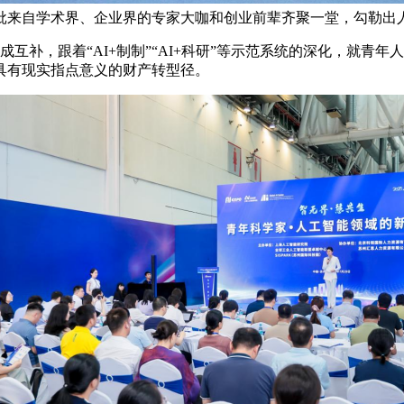
批来自学术界、企业界的专家大咖和创业前辈齐聚一堂，勾勒出人
补，跟着“AI+制制”“AI+科研”等示范系统的深化，就青
具有现实指点意义的财产转型径。