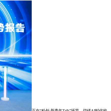
正在“科创·新青年Talk”环节，切磋AI时代的