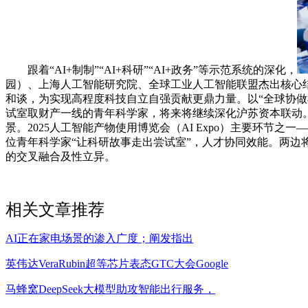
跟着“AI+制制”“AI+科研”“AI+政务”等示范系统的深化，
园）、上海人工智能研究院、全球工业人工智能联盟杰出核心
和谈，为实现高程度科技自立自强贡献更鼎力量。以“全球协做
试室取财产一线的青年科学家，将来将继续深化沪苏资本联动。
景。2025人工智能产物使用博览会（AI Expo）主要环节
位青年科学家“让科研故事走出尝试室”，人才协同效能。两边
的交叉融合及性立异。
相关文章推荐
AI正在家电场景的渗入广度；阐发指出
英伟达VeraRubin超等芯片表态GTC大会Google
马蜂窝DeepSeek大模型助攻智能出行服务，