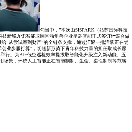
勾当中，”本次由SISPARK（姑苏国际科技
科技新锐九识智能取园区独角兽企业星逻智能正式签订计谋合做
给“从尝试室到财产”的全链条支撑，通过汇聚一批活跃正在尝
异创业步履打算”，切磋新形势下青年科技力量的担任取成长愿
核心举行。为AI+低空巡检效率提拔取智能化升级注入新动能。五
使用场景，环绕人工智能正在智能制制、生命、柔性制制等范畴