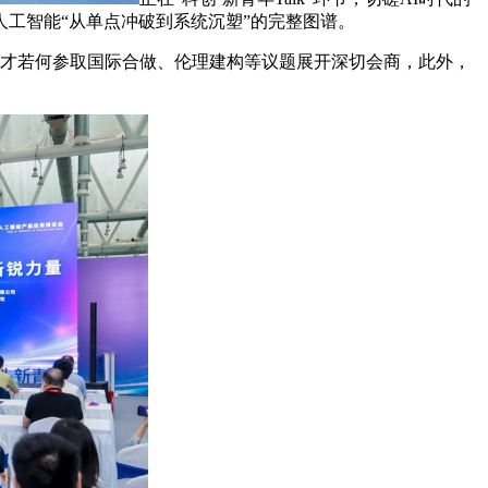
工智能“从单点冲破到系统沉塑”的完整图谱。
年人才若何参取国际合做、伦理建构等议题展开深切会商，此外，