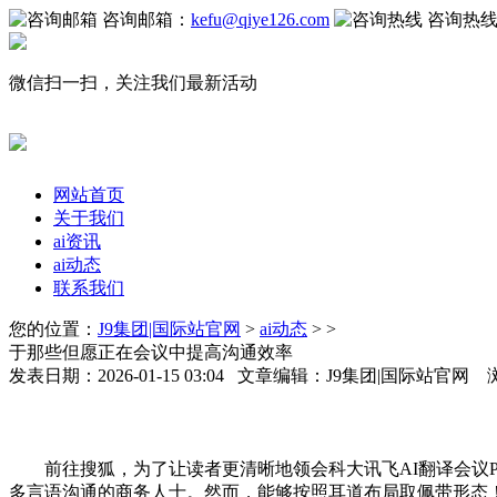
咨询邮箱：
kefu@qiye126.com
咨询热
微信扫一扫，关注我们最新活动
网站首页
关于我们
ai资讯
ai动态
联系我们
您的位置：
J9集团|国际站官网
>
ai动态
> >
于那些但愿正在会议中提高沟通效率
发表日期：2026-01-15 03:04 文章编辑：J9集团|国际站官网
前往搜狐，为了让读者更清晰地领会科大讯飞AI翻译会议Pr
多言语沟通的商务人士。然而，能够按照耳道布局取佩带形态