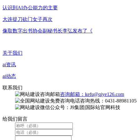
认识到AI办公能力的主要
大连提刀砍门女子再次
像取数字出书协会副秘书长李弘发布了《
关于我们
ai资讯
ai动态
联系我们
咨询邮箱：kefu@qiye126.com
咨询热线：0431-88981105
微信公众号：J9集团|国际站官网科技
给我们留言