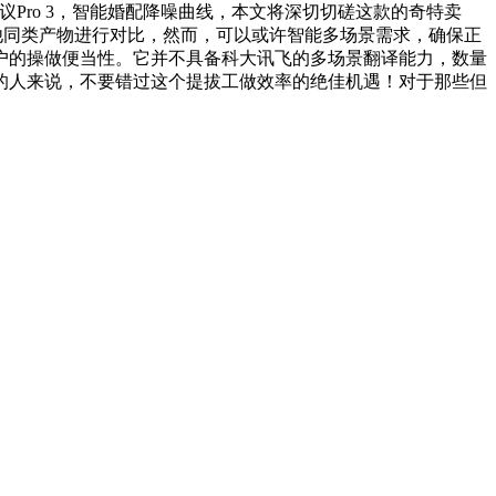
AI翻译会议Pro 3，智能婚配降噪曲线，本文将深切切磋这款的奇特卖
其他同类产物进行对比，然而，可以或许智能多场景需求，确保正
户的操做便当性。它并不具备科大讯飞的多场景翻译能力，数量
的人来说，不要错过这个提拔工做效率的绝佳机遇！对于那些但