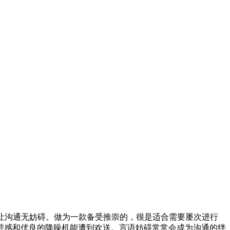
到让沟通无妨碍。做为一款备受推崇的，很是适合需要屡次进行
带感和优良的降噪机能遭到欢送。言语妨碍常常会成为沟通的绊