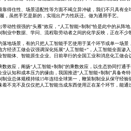
得住性、场景适配性等方面不竭立异冲破，我们不只具有全球
步履，虽然手艺是新的，实现出产力性跃迁。做为通用手艺。
动性很强的“头雁”效应，“人工智能+制制”恰是此中的从阵
制制业中数据、学问、流程取劳动者之间的化学反映，正在不少
落地场景，有的只把人工智能手艺使用于某个环节或单一场景，
方经济工做会议强调深化拓展“人工智能+”，人工智能全面渗
智能体、智能原生企业。日前举行的全国工业和消息化工做会议摆
效应，阐扬“人工智能+制制”的乘数效应，以生态协同打通手
业认知和成本压力的缘由，我国推进“人工智能+制制”具备奇特
制业总体规模持续15年连结全球第一，鞭策制制业从保守经验
意味着不克不及仅仅把人工智能当成东西使用正在某个环节，能通