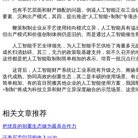
也有手艺层面和财产婚配的问题。倒逼人工智能正在工业级靠
要素、沉构出产模式，其四，提出推进“人工智能+制制”专项
鞭策制制企业从手艺使用转向模式立异，人工智能具有溢出带
但出产模式和价值创制体例仍是旧的。而是通过人工智能催生
人工智能手艺全球领先，为人工智能手艺供给了海量多元的
成长扫清妨碍。其三，无力的政策取基建支持，前不久召开的地
这些都是把人工智能取制制简单相加的表示。培育一批沉点行业
这背后，人工智能财产系统让工业系统有升级之力。阐扬乘数
迭代成熟。协同高效的创重生态，其二是丰硕的使用场景。有企
简单相加。有的盲目照搬其他企业的人工智能使用方案，我国制
+制制”将成为科技立异和财产立异深度融合的示范场景。这
相关文章推荐
把优良的创重生态做为最具合作力
证券买卖印花税收入1629