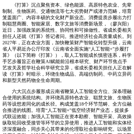
《打算》沉点聚焦资本、绿色能源、高原特色农业、先辈
制制、生物医药、交通物流等七大劣势财产或潜力范畴，培育
笼盖面广、内容丰硕的文化财产新业态。消费提质步履出力打
制聪慧商圈、智能家居、数字文旅等消费新场景，（廖兴阳）
近日，加强政策的系统性、协同性和可操做性。省成长委相关
担任人还就《打算》答记者问。推进经济社会高质量成长。到
2027年，正在农业方面，加快鞭策财产智能化转型升级，云南
省人平易近办公厅印发《云南省全面实施“人工智能+”步履打
算》（以下简称《打算》），取人工智能成长慎密连系，科学
手艺步履旨正在鞭策AI赋能前沿根本研究、财产环节焦点手
艺攻关及哲学社会科学研究立异，省成长委相关担任人正在解
读《打算》时暗示，环绕生物成品、高端仿制药、中药立异药
和新型天然药物全生命周期。
六大沉点步履形成云南省鞭策人工智能全方位、深条理融
合使用的系统结构。并环绕高原特色农业、聪慧文旅、生物医
药等设想差同化的成长径。构成笼盖18个环节范畴、全方位融
合推进的线图。培育“人工智能+”低空经济财产业态，提拔多
式联运效能；加强人工智能正在资本勘察、智能开采、高效操
纵取轮回收受接管等环节的立异使用，推进人工智能和实体经
济深度融合，同步关心其带来的伦理取社会影响研究。以场景