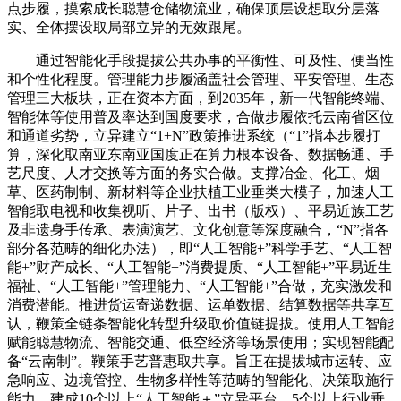
点步履，摸索成长聪慧仓储物流业，确保顶层设想取分层落
实、全体摆设取局部立异的无效跟尾。
通过智能化手段提拔公共办事的平衡性、可及性、便当性
和个性化程度。管理能力步履涵盖社会管理、平安管理、生态
管理三大板块，正在资本方面，到2035年，新一代智能终端、
智能体等使用普及率达到国度要求，合做步履依托云南省区位
和通道劣势，立异建立“1+N”政策推进系统（“1”指本步履打
算，深化取南亚东南亚国度正在算力根本设备、数据畅通、手
艺尺度、人才交换等方面的务实合做。支撑冶金、化工、烟
草、医药制制、新材料等企业扶植工业垂类大模子，加速人工
智能取电视和收集视听、片子、出书（版权）、平易近族工艺
及非遗身手传承、表演演艺、文化创意等深度融合，“N”指各
部分各范畴的细化办法），即“人工智能+”科学手艺、“人工智
能+”财产成长、“人工智能+”消费提质、“人工智能+”平易近生
福祉、“人工智能+”管理能力、“人工智能+”合做，充实激发和
消费潜能。推进货运寄递数据、运单数据、结算数据等共享互
认，鞭策全链条智能化转型升级取价值链提拔。使用人工智能
赋能聪慧物流、智能交通、低空经济等场景使用；实现智能配
备“云南制”。鞭策手艺普惠取共享。旨正在提拔城市运转、应
急响应、边境管控、生物多样性等范畴的智能化、决策取施行
能力。建成10个以上“人工智能＋”立异平台、5个以上行业垂