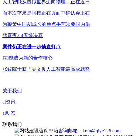
人工智能从虚拟世界迈向物理…正在近日
而本次苹果是间接正在页面中确认会正在
为鞭策中国AI成长的焦点手艺次要国内供
悲喜夜3-4无缘决赛
案件仍正在进一步侦查打点
I功能成为新的合作核心
张钹院士获「吴文俊人工智能最高成就奖
关于我们
ai资讯
ai动态
联系我们
咨询邮箱：kefu@qiye126.com