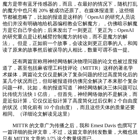
魔方是带有蓝牙传感器的，而且，在最好的情况下，随机打乱
的魔方中也只有 20% 被成功还原了。在媒体报道里，这些细
节都被忽略了，比如的报道是这样的「OpenAI 的研究人员说
他们并没有明确地给机器编程教会它解魔方」，仿佛暗示解魔
方是它自己学会的；后来发出了一则更正「更正为：OpenAI
的研究重点是让机械臂控制魔方的转动，而不是魔方的解
法」。但是，正如前一个故事，会读这则更正启事的人，和阅
读了原来的故事然后被误导的人相比，数量可谓不值一提。
还有两篇宣称用神经网络解决物理问题的论文也被过度报
道了，甚至包括麻省理工科技评论（MITTR）这样的著名学
术媒体，两篇论文仅仅是解决了复杂问题的经过高度简化后的
某几个状况而已，但却被报道得仿佛完全解决了本来那个复杂
问题一样。比如，有的报道写道「神经网络解决三体问题可以
比传统方法快 1 亿倍」，但首先，神经网络做的不是解决，而
是近似计算，它仅仅近似计算了高度简化过后仅剩 2 个自由度
的状况（简化前有 10 个自由度），而且这些天体的质量还要
相同。（详细论文解读见这里）
MITTR 的文章广为传播之后，我和 Ernest Davis 也撰写了
一篇详细的批评文章，不过，这篇文章的转发数量，大概也就
只有 MITTR 文章的 1/75 这个数量级而已。