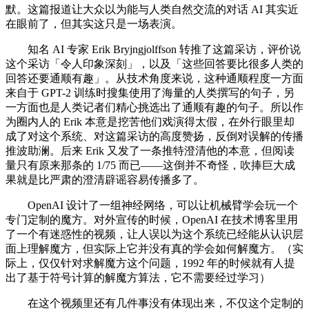
默。这篇报道让大众以为能与人类自然交流的对话 AI 其实近
在眼前了，但其实这只是一场表演。
知名 AI 专家 Erik Bryjngjolffson 转推了这篇采访，评价说
这个采访「令人印象深刻」，以及「这些回答要比很多人类的
回答还要通顺有趣」。从技术角度来说，这种通顺程度一方面
来自于 GPT-2 训练时搜集使用了海量的人类撰写的句子，另
一方面也是人类记者们精心挑选出了通顺有趣的句子。所以作
为圈内人的 Erik 本意是挖苦他们戏演得太假，在外行眼里却
成了对这个系统、对这篇采访的高度赞扬，反倒对误解的传播
推波助澜。后来 Erik 又发了一条推特澄清他的本意，但阅读
量只有原来那条的 1/75 而已——这倒并不奇怪，吹捧巨大成
果就是比严肃的澄清辟谣容易传播多了。
OpenAI 设计了一组神经网络，可以让机械臂学会玩一个
专门定制的魔方。对外宣传的时候，OpenAI 在技术博客里用
了一个有迷惑性的视频，让人误以为这个系统已经能从认识层
面上理解魔方，但实际上它并没有真的学会如何解魔方。（实
际上，仅仅针对求解魔方这个问题，1992 年的时候就有人提
出了基于符号计算的解魔方算法，它不需要经过学习）
在这个视频里还有几件事没有体现出来，不仅这个定制的