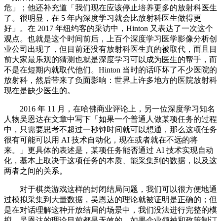
危」；他还补充道「我们现在应该停止培养更多的放射科医生
了。很明显，在 5 年内深度学习就会比放射科医生做得更
好」。在 2017 年纽约客的采访中，Hinton 又表达了一次这个
观点。也就是这个时间前后，上百个深度学习医学影像分析创
业公司出现了，但目前还没有放射科医生真的被取代，而且目
前大家最乐观的猜测也就是深度学习可以成为医生的帮手，而
不是在短期内就取代他们。Hinton 当时的话吓坏了不少医院的
放射科，然后带来了负面影响：世界上许多地方的医院放射科
现在是缺少医生的。
2016 年 11 月，在哈佛商业评论上，另一位深度学习知名
人物吴恩达在文章中写下「如果一个普通人做某项任务的过程
中，只需要思考不超过一秒钟时间就可以想通，那么这项任务
很有可能可以用 AI 技术自动化，现在或者就在不远的将
来。」更具体的表述是，某项任务能否通过 AI 技术实现自动
化，基本上取决于这项任务的本质、能采集到的数据，以及这
两者之间的关系。
对于棋类游戏这样的封闭结局问题，我们可以很方便地通
过模拟采集到大量数据，吴恩达的理论就被证明是正确的；但
是在对话理解这种开放结局的场景中，我们没法进行完整的模
拟，吴恩达的理论目前都是无效的。如果企业领袖和政策制订