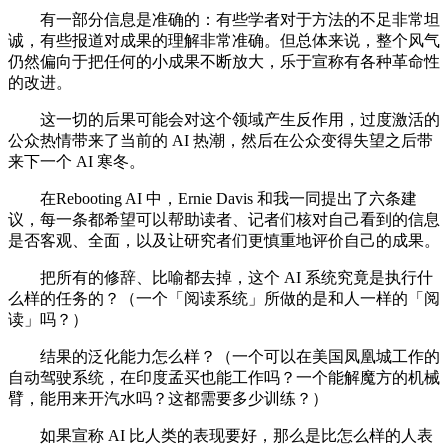
有一部分信息是准确的：有些学者对于方法的不足非常坦
诚，有些报道对成果的理解非常准确。但总体来说，整个风气
仍然偏向于把任何的小成果不断放大，乐于宣称有各种革命性
的改进。
这一切的后果可能会对这个领域产生反作用，过度激活的
公众热情带来了当前的 AI 热潮，然后在公众变得失望之后带
来下一个 AI 寒冬。
在Rebooting AI 中，Ernie Davis 和我一同提出了六条建
议，每一条都希望可以帮助读者、记者们核对自己看到的信息
是否客观、全面，以及让研究者们更慎重地评价自己的成果。
把所有的修辞、比喻都去掉，这个 AI 系统究竟是执行什
么样的任务的？（一个「阅读系统」所做的是和人一样的「阅
读」吗？）
结果的泛化能力怎么样？（一个可以在美国凤凰城工作的
自动驾驶系统，在印度孟买也能工作吗？一个能解魔方的机械
臂，能用来开汽水吗？这都需要多少训练？）
如果宣称 AI 比人类的表现要好，那么是比怎么样的人表