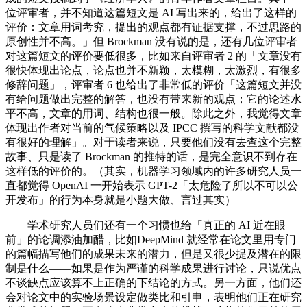
位评审者，并不知道这篇短文是 AI 写出来的，给出了这样的
评价：文章用词考究，提出的观点都有证据支撑，不过思路的
原创性并不高。」但 Brockman 没有说的是，还有几位评审者
对这篇短文的评价要低很多，比如来自评审者 2 的「文章没有
很快体现出论点，论点也并不新颖，太模糊，太激烈，有很多
修辞问题」，评审者 6 也给出了非常低的评价「这篇短文并没
有给问题做出完整的解答，也没有带来新的观点；它的论述水
平不高，文章的用词、结构也很一般。除此之外，我觉得文章
体现出作者对当前的气候策略以及 IPCC 撰写的科学文献都没
有很好的理解」。对于读者来说，只要他们没有去查这个完整
故事、只是读了 Brockman 的推特的话，是完全意识不到存在
这样低的评价的。（其实，机器学习领域内的许多研究人员一
直都觉得 OpenAI 一开始表示 GPT-2「太危险了所以不可以公
开发布」的行为本身就是小题大做、言过其实）
学术研究人员们还有一个习惯也给「真正的 AI 近在眼
前」的论调添油加醋，比如DeepMind 就经常在论文里用专门
的篇幅描写他们的成果未来的潜力，但是又很少提及潜在的限
制是什么——如果是作为严谨的科学成果进行讨论，只说优点
不谈缺点应该算不上正确的下结论的方式。另一方面，他们还
会对论文中的实验场景设定做类比和引申，表明他们正在研究