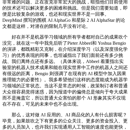
非常难的问题、正在攻克非常宏大的挑战，暗指他们目前使用
的技术还可以解决更多的困难和挑战。但是我们需要知道，即
便是比较复杂的游戏，也还和现实世界不是一回事。
DeepMind 撰写的围棋 AI AlphaGo 和星际 2 AI AlphaStar 的论
文都是这样，对潜在的限制几乎没有讨论。
好在并不是机器学习领域的所有学者都对自己的成果吹个
没完，就在这一年中我先后听了Pieter Abbeel和 Yoshua Bengio
的演讲，都既精彩又克制，在介绍深度学习（以及深度强化学
习）的优秀表现的同事，也坦诚指出了我们面前还有多少挑
战、我们离终点还有多远。（具体来说，Abbeel 着重指出实
验室的机器人技术成果和能在现实世界中工作的机器人之间还
有很远的距离，Bengio 则强调了在现有的 AI 模型中加入因果
推理能力的必要性）。我多希望他们这样的态度能成为机器学
习领域的正常状态。当这不是常态的时候，政策制订者和普通
大众很容易觉得迷惑，因为报道中的偏倚总是倾向于夸大成果
而不是掩盖它，所以普通大众害怕的那个 AI 形象其实不仅现
在不存在，可见的未来中也不会出现。
那么，这对做 AI 应用的、AI 商品化的人有什么损害呢？
毕竟，如果鼓吹之下有更多的公众关注、更多的资金投入、更
多的人员加入，也许我们实现通用人工智能的速度也能更快，