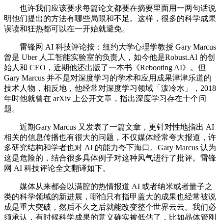
也许我们应该要求每篇论文都要在摘要里面用一两句话说
明他们提出的方法有哪些局限和不足。这样，很多的科学成果
误读和狂热都可以在一开始就避免。
雷锋网 AI 科技评论按：纽约大学心理学教授 Gary Marcus
曾是 Uber 人工智能实验室的负责人，如今他是Robust.AI 的创
始人和 CEO，近期他还出版了一本书《Rebooting AI》。但
Gary Marcus 并不是对深度学习的学术和应用成果津津乐道的
技术人物，相反地，他经常对深度学习领域「泼冷水」，2018
年时他就曾在 arXiv 上公开文章，指出深度学习存在十个问
题。
近期Gary Marcus 又发表了一篇文章，更针对性地指出 AI
相关的信息传播也有很大的问题，不仅媒体经常夸大报道，许
多研究结构和学者也对 AI 的能力夸下海口。Gary Marcus 认为
这是危险的，结合很多具体例子对这种风气进行了批评。雷锋
网 AI 科技评论全文翻译如下。
媒体从来都会以满腔的热情报道 AI 或者纳米或者量子之
类的科学领域的新进展，哪怕只有指甲盖大的成果也经常被说
成是重大突破，然后不久之后就能改变整个世界云云。我们必
须承认，有时候科学成果的意义确实被低估了，比如晶体管刚