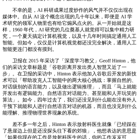
不幸的是，AI 科研成果过度炒作的风气并不仅仅出现在
媒体中。自从 AI 这个概念出现的几十年以来，即便是 AI 学
术研究的领军人物里也有给它煽风点火的。从一开始就是这
样，1960 年代，AI 研究的几位奠基人就觉得可以集中精力研
究，一个夏天搞定计算机视觉，以及十几年时间搞定通用人工
智能。但如今，仅仅是计算机视觉都还没完全解决，通用人工
智能更连门都没有摸到。
卫报在 2015 年采访了「深度学习教父」Geoff Hinton，他
们的采访文章标题是「谷歌距离开发出类人智慧又近了一
步」。在卫报的采访中，Hinton 表示他加入谷歌后开发的新技
术可以「帮助攻克人工智能中的两大核心挑战：掌握自然的、
对话级别的语言能力，以及做出逻辑推理」，而且「马上就能
开发出有逻辑能力、自然语言对话能力、甚至能和人开玩笑的
算法」。如今，四年过去了，我们还没见到什么能在没有外人
干预下就能和人进行自然语言对话的机器，而且也没见到什么
能理解、推理物理世界现象的系统。
差不多一年之后，Hinton 表示放射科医生就像「已经踩在
了悬崖边上但是还没探头往下看的郊狼」，他想表达的意思是
「如果你现在的工作是放射科医生的话，你的工作岌岌可