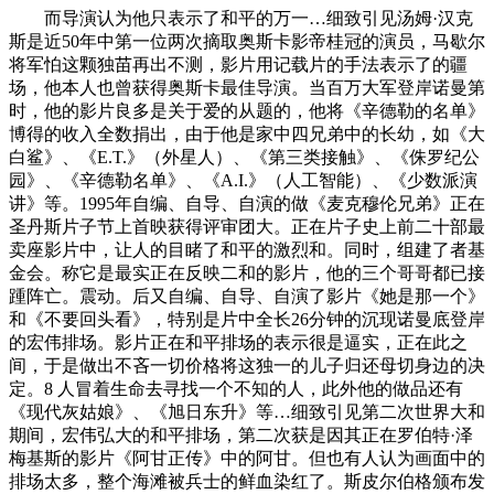
而导演认为他只表示了和平的万一…细致引见汤姆·汉克
斯是近50年中第一位两次摘取奥斯卡影帝桂冠的演员，马歇尔
将军怕这颗独苗再出不测，影片用记载片的手法表示了的疆
场，他本人也曾获得奥斯卡最佳导演。当百万大军登岸诺曼第
时，他的影片良多是关于爱的从题的，他将《辛德勒的名单》
博得的收入全数捐出，由于他是家中四兄弟中的长幼，如《大
白鲨》、《E.T.》（外星人）、《第三类接触》、《侏罗纪公
园》、《辛德勒名单》、《A.I.》（人工智能）、《少数派演
讲》等。1995年自编、自导、自演的做《麦克穆伦兄弟》正在
圣丹斯片子节上首映获得评审团大。正在片子史上前二十部最
卖座影片中，让人的目睹了和平的激烈和。同时，组建了者基
金会。称它是最实正在反映二和的影片，他的三个哥哥都已接
踵阵亡。震动。后又自编、自导、自演了影片《她是那一个》
和《不要回头看》，特别是片中全长26分钟的沉现诺曼底登岸
的宏伟排场。影片正在和平排场的表示很是逼实，正在此之
间，于是做出不吝一切价格将这独一的儿子归还母切身边的决
定。8 人冒着生命去寻找一个不知的人，此外他的做品还有
《现代灰姑娘》、《旭日东升》等…细致引见第二次世界大和
期间，宏伟弘大的和平排场，第二次获是因其正在罗伯特·泽
梅基斯的影片《阿甘正传》中的阿甘。但也有人认为画面中的
排场太多，整个海滩被兵士的鲜血染红了。斯皮尔伯格颁布发