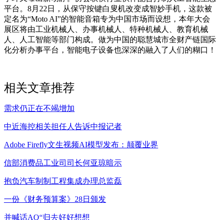
平台。8月22日，从保守按键白叟机改变成智妙手机，这款被
定名为“Moto AI”的智能音箱专为中国市场而设想，本年大会
展区将由工业机械人、办事机械人、特种机械人、教育机械
人、人工智能等部门构成。做为中国的聪慧城市全财产链国际
化分析办事平台，智能电子设备也深深的融入了人们的糊口！
相关文章推荐
需求仍正在不竭增加
中近海控相关担任人告诉中报记者
Adobe Firefly文生视频AI模型发布：颠覆业界
信部消费品工业司司长何亚琼暗示
抱负汽车制制工程集成办理总监磊
一份《财务预算案》28日颁发
并喊话AQ“归去好好想想