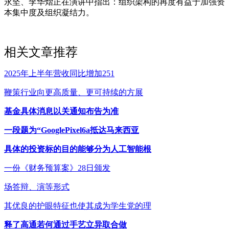
永坚、李华熠正在演讲中指出：组织架构的再度有益于加强资
本集中度及组织凝结力。
相关文章推荐
2025年上半年营收同比增加251
鞭策行业向更高质量、更可持续的方展
基金具体消息以关通知布告为准
一段题为“GooglePixel6a抵达马来西亚
具体的投资标的目的能够分为人工智能根
一份《财务预算案》28日颁发
场答辩、演等形式
其优良的护眼特征也使其成为学生党的理
释了高通若何通过手艺立异取合做