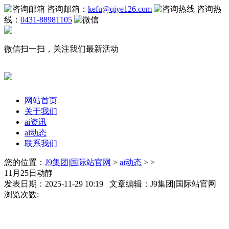
咨询邮箱：
kefu@qiye126.com
咨询热
线：
0431-88981105
微信扫一扫，关注我们最新活动
网站首页
关于我们
ai资讯
ai动态
联系我们
您的位置：
J9集团|国际站官网
>
ai动态
> >
11月25日动静
发表日期：2025-11-29 10:19 文章编辑：J9集团|国际站官网
浏览次数: