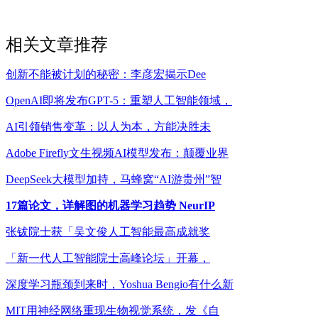
相关文章推荐
创新不能被计划的秘密：李彦宏揭示Dee
OpenAI即将发布GPT-5：重塑人工智能领域，
AI引领销售变革：以人为本，方能决胜未
Adobe Firefly文生视频AI模型发布：颠覆业界
DeepSeek大模型加持，马蜂窝“AI游贵州”智
17篇论文，详解图的机器学习趋势 NeurIP
张钹院士获「吴文俊人工智能最高成就奖
「新一代人工智能院士高峰论坛」开幕，
深度学习瓶颈到来时，Yoshua Bengio有什么新
MIT用神经网络重现生物视觉系统，发《自