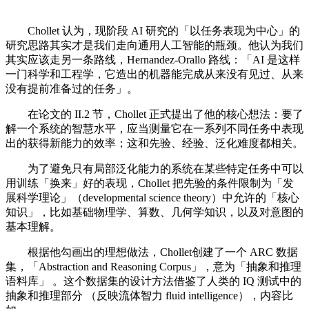
Chollet 认为，现阶段 AI 研究的「以任务表现为中心」的
研究思路其实才是我们走向通用人工智能的瓶颈。他认为我们
其实应该走另一条路线，Hernandez-Orallo 路线：「AI 是这样
一门科学和工程学，它造出的机器能完成从来没有见过、从来
没有提前准备过的任务」。
在论文的 II.2 节，Chollet 正式提出了他的核心想法：要了
解一个系统的智慧水平，应当测量它在一系列不同任务中表现
出的获得新能力的效率；这和先验、经验、泛化难度都相关。
为了避免只有局部泛化能力的系统在某些特定任务中可以
用训练「换来」好的表现，Chollet 把先验的条件限制为「发
展科学理论」（developmental science theory）中允许的「核心
知识」，比如基础物理学、算数、几何学知识，以及对意图的
基本理解。
根据他勾画出的理想做法，Chollet创建了一个 ARC 数据
集，「Abstraction and Reasoning Corpus」，意为「抽象和推理
语料库」 。这个数据集的设计方法借鉴了人类的 IQ 测试中的
抽象和推理部分 （反映流体智力 fluid intelligence），内容比