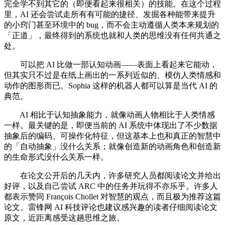
完全学不到其它的（即便看起来很相关）的技能。在这个过程
里，AI 还会尝试走所有有可能的捷径、发掘各种能带来提升
的小窍门甚至环境中的 bug，而不会主动遵循人类本来规划的
「正道」，最终得到的系统也就和人类的思维没有任何共通之
处。
可以把 AI 比做一部认知动画——表面上看起来它能动，
但其实只不过是在纸上画出的一系列近似的、模仿人类情感和
动作的图形而已。Sophia 这样的机器人都可以算是当代 AI 的
典范。
AI 相比于认知抽象能力，就像动画人物相比于人类情感
一样。最关键的是，即便当前的 AI 系统中体现出了不少数据
抽象后的编码、可操作化特征，但这基本上也和真正的智慧中
的「自动抽象」没什么关系；就像创造新的动画角色和创造新
的生命形式没什么关系一样。
在论文公开后的几天内，许多研究人员都阅读论文并给出
好评，以及自己尝试 ARC 中的任务并玩得不亦乐乎。许多人
都表示赞同 François Chollet 对智慧的观点，而且极为推荐这篇
论文。雷锋网 AI 科技评论也建议感兴趣的读者仔细阅读论文
原文，近距离感受这趟思维之旅。