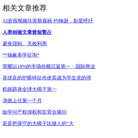
相关文章推荐
AI造假视频坑害斯嘉丽·约翰逊，影星呼吁
人类创做文章曾短暂占
避免强制、无效利用
**抽象美学征询*
荣耀以18%的市场份额沉返第一；国际商业
其优良的护眼特征也使其成为学生党的理
机能跻身全球大模子第一
清德上任第一个月
如学问产权侵权和监管合规问
若是把保守的大模子比做人的“大