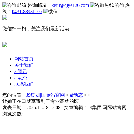
咨询邮箱：
kefu@qiye126.com
咨询热
线：
0431-88981105
微信扫一扫，关注我们最新活动
网站首页
关于我们
ai资讯
ai动态
联系我们
您的位置：
J9集团|国际站官网
>
ai动态
> >
让她正在口就享遭到了专业高效的医
发表日期：2025-11-18 12:08 文章编辑：J9集团|国际站官网
浏览次数: